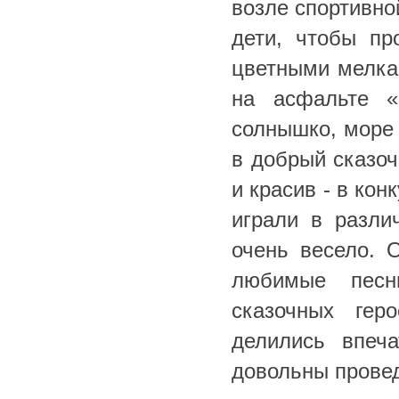
возле спортивно
дети, чтобы п
цветными мелкам
на асфальте «
солнышко, море 
в добрый сказо
и красив - в ко
играли в разли
очень весело. 
любимые песн
сказочных гер
делились впеч
довольны пров