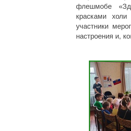
флешмобе «Зд
красками холи
участники меро
настроения и, к