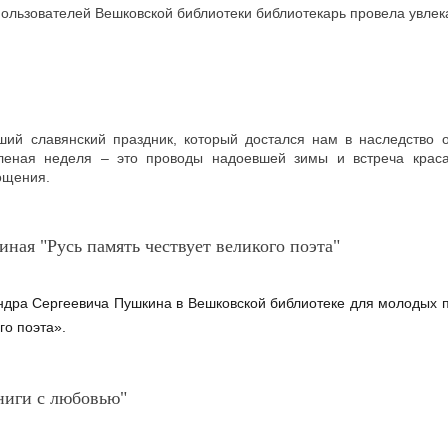
ользователей Вешковской библиотеки библиотекарь провела увлек
ий славянский праздник, который достался нам в наследство о
леная неделя – это проводы надоевшей зимы и встреча краса
гощения.
иная "Русь память чествует великого поэта"
дра Сергеевича Пушкина в Вешковской библиотеке для молодых п
го поэта».
ниги с любовью"