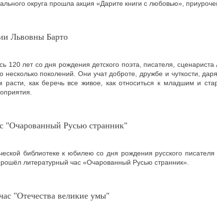
ального округа прошла акция «Дарите книги с любовью», приуроч
ии Львовны Барто
ь 120 лет со дня рождения детского поэта, писателя, сценариста
о несколько поколений. Они учат доброте, дружбе и чуткости, дар
м расти, как беречь все живое, как относиться к младшим и ст
оприятия.
с "Очарованный Русью странник"
ческой библиотеке к юбилею со дня рождения русского писателя
 прошёл литературный час «Очарованный Русью странник».
час "Отечества великие умы"