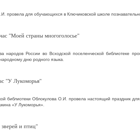
И. провела для обучающихся в Ключиковской школе познавательн
час "Моей страны многоголосье"
ва народов России во Всходской поселенческой библиотеке про
народному дню родного языка.
ас "У Лукоморья"
кой библиотеки Облокулова О.И. провела настоящий праздник дл
ушкина «У Лукоморья».
 зверей и птиц"