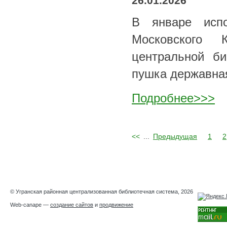
26.01.2026
В январе испо
Московского 
центральной би
пушка державна
Подробнее>>>
<<
...
Предыдущая
1
2
© Угранская районная централизованная библиотечная система, 2026
Web-canape —
создание сайтов
и
продвижение