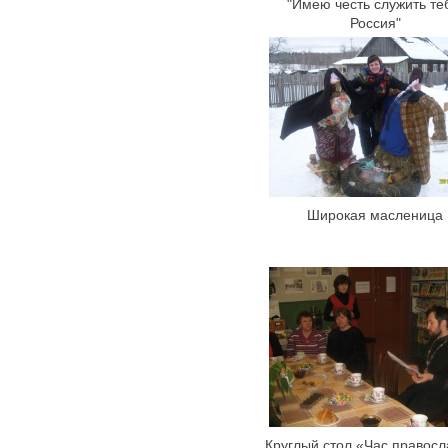
"Имею честь служить те
Россия"
Широкая масленица
Круглый стол «Час правос