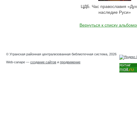
ЦДБ. Час православия «Ду
наследие Руси»
Вернуться к списку альбомо
© Угранская районная централизованная библиотечная система, 2026
Web-canape —
создание сайтов
и
продвижение