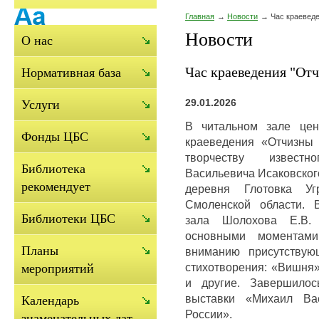
Главная
Новости
Час краевед
Новости
О нас
Час краеведения "От
Нормативная база
29.01.2026
Услуги
В читальном зале цен
Фонды ЦБС
краеведения «Отчизны
творчеству известн
Библиотека
Васильевича Исаковског
рекомендует
деревня Глотовка Угр
Смоленской области. 
Библиотеки ЦБС
зала Шолохова Е.В. 
основными моментами
Планы
вниманию присутствую
стихотворения: «Вишня»
мероприятий
и другие. Завершилос
выставки «Михаил Вас
Календарь
России».
знаменательных дат