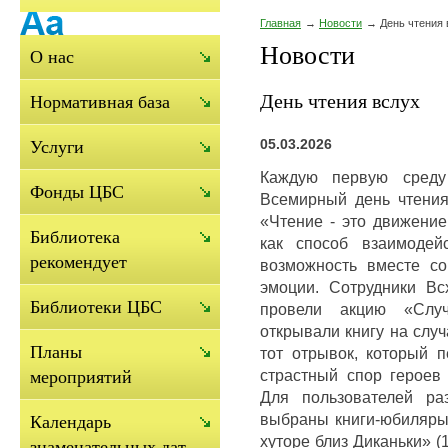
Главная
Новости
День чтения 
Новости
О нас
День чтения вслух
Нормативная база
05.03.2026
Услуги
Каждую первую среду
Фонды ЦБС
Всемирный день чтения
«Чтение - это движение
Библиотека
как способ взаимодей
рекомендует
возможность вместе с
эмоции. Сотрудники Вс
Библиотеки ЦБС
провели акцию «Случ
открывали книгу на слу
Планы
тот отрывок, который п
страстный спор героев
мероприятий
Для пользователей ра
выбраны книги-юбиляры 
Календарь
хуторе близ Диканьки» (
знаменательных дат