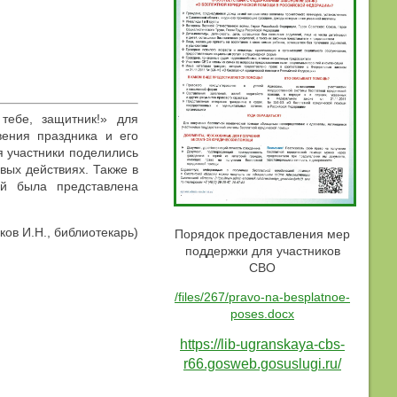
тебе, защитник!» для
вения праздника и его
я участники поделились
вых действиях. Также в
ой была представлена
ков И.Н., библиотекарь)
Порядок предоставления мер
поддержки для участников
СВО
/files/267/pravo-na-besplatnoe-
poses.docx
https://lib-ugranskaya-cbs-
r66.gosweb.gosuslugi.ru/