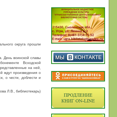
ального округа прошли
а. День воинской славы
абонементе Всходской
представленные на ней,
ей ждут произведения о
к, о чести, доблести и
ова Л.В., библиотекарь)