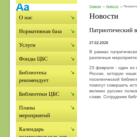
Главная
Новости
Патриоти
Новости
О нас
Патриотический в
Нормативная база
27.02.2026
Услуги
В рамках патритическ
различные мероприяти
Фонды ЦБС
23 февраля - один из 
Библиотека
России, которую наш
поселенческой библиот
рекомендует
помогут совершить ист
великих русских полко
Библиотеки ЦБС
славе. Сотрудники биб
Планы
мероприятий
Календарь
знаменательных дат