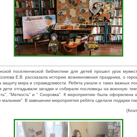
ской поселенческой библиотеке для детей прошел урок мужес
Козлова Е.В. рассказала историю возникновения праздника, о гер
а защиту мира и справедливости. Ребята узнали о таких важных поня
м дети отгадывали загадки и собирали пословицы на военную тем
сть", "Меткость" и " Сноровка". К мероприятию была оформлена 
е мальчики". В завешении мероприятия ребята сделали подарки 
(Козл