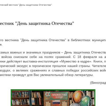
ческий вестник "День защитника Отечества"
естник "День защитника Отечества"
ого вестника "День защитника Отечества" в библиотпках муницип
я.
самых важных и значимых праздников – День защитника Отечеств
и войска снискали себе на полях сражений. С 18 февраля на 
еки действует выставка-инсталляция «Мужество в кадре». Книги, 
орический экскурс в героическое прошлое нашей страны. Читател
водцах, о великих сражениях и славных победах российских войс
лиотеки проведут для Вас увлекательный обзор литературы.
(Виноград