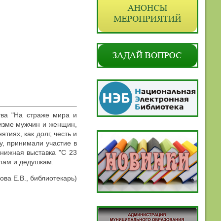
тва "На страже мира и
оизме мужчин и женщин,
тиях, как долг, честь и
у, принимали участие в
книжная выставка "С 23
папам и дедушкам.
ова Е.В., библиотекарь)