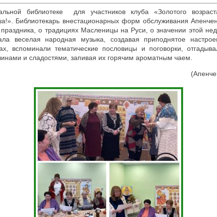
льной библиотеке для участников клуба «Золотого возрас
ша!». Библиотекарь внестационарных форм обслуживания Апенчен
 праздника, о традициях Масленицы на Руси, о значении этой не
ала веселая народная музыка, создавая приподнятое настроен
сах, вспоминали тематические пословицы и поговорки, отгадывал
инами и сладостями, запивая их горячим ароматным чаем.
(Апенче