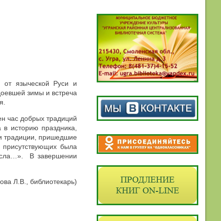
 от языческой Руси и
доевшей зимы и встреча
я.
ен час добрых традиций
 в историю праздника,
 и традиции, пришедшие
ю присутствующих была
есла…». В завершении
ова Л.В., библиотекарь)