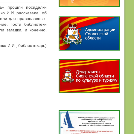
та» прошли посиделки
ко И.И. рассказала об
дели для православных.
ие. Гости библиотеки
и загадки, и конечно,
нко И.И., библиотекарь)