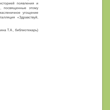
историей появления и
, посвященные этому
масленичное угощение
талляция «Здравствуй,
ина Т.А., библиотекарь)