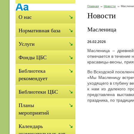
Главная
Новости
Маслени
Новости
О нас
Масленица
Нормативная база
26.02.2026
Услуги
Масленица – древней
отмечается в течение 
Фонды ЦБС
красавицы-весны, прия
Библиотека
Во Всходской поселенч
«Мы Масленицу встреч
рекомендует
уходящего в глубину в
к нам из далекого пр
Библиотеки ЦБС
представлена выстав
праздника, по традици
Планы
мероприятий
Календарь
знаменательных дат