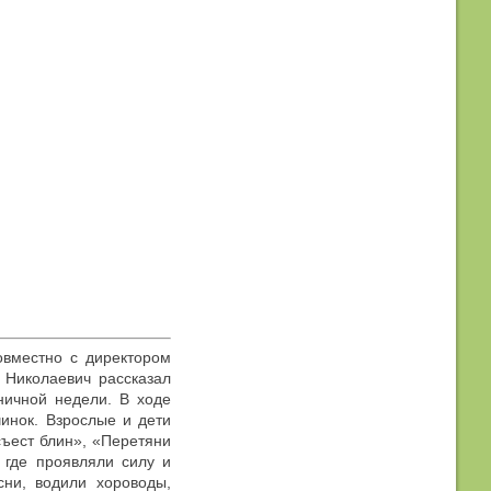
овместно с директором
 Николаевич рассказал
ничной недели. В ходе
инок. Взрослые и дети
съест блин», «Перетяни
 где проявляли силу и
сни, водили хороводы,