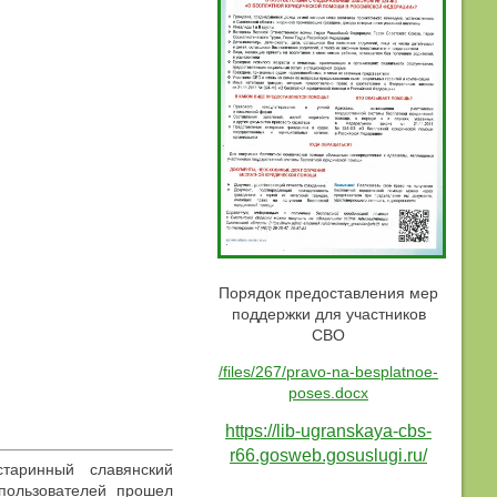
Порядок предоставления мер
поддержки для участников
СВО
/files/267/pravo-na-besplatnoe-
poses.docx
https://lib-ugranskaya-cbs-
r66.gosweb.gosuslugi.ru/
старинный славянский
пользователей прошел