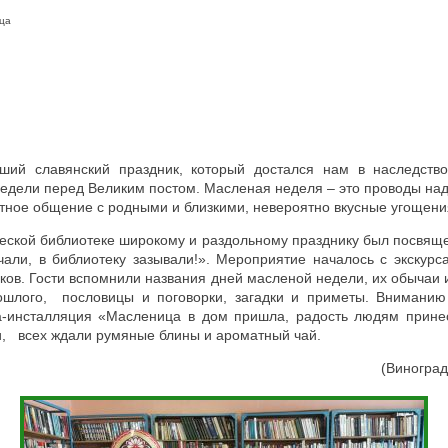
ца
ший славянский праздник, который достался нам в наследство
недели перед Великим постом. Масленая неделя – это проводы на
тное общение с родными и близкими, невероятно вкусные угощени
еской библиотеке широкому и раздольному празднику был посвящ
али, в библиотеку зазывали!». Мероприятие началось с экскурса
еков. Гости вспомнили названия дней масленой недели, их обычаи
ошлого, пословицы и поговорки, загадки и приметы. Внимани
ка-инсталляция «Масленица в дом пришла, радость людям прин
и, всех ждали румяные блины и ароматный чай.
(Виноград