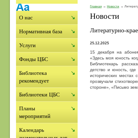
Главная
Новости
Литерату
Новости
О нас
Литературно-краев
Нормативная база
25.12.2025
Услуги
15 декабря на абонем
«Здесь моя юность ко
Фонды ЦБС
Библиотекарь рассказ
детство и юность, гд
Библиотека
исторических местах 
рекомендует
прозвучали стихотвор
стороне», «Письмо зем
Библиотеки ЦБС
Планы
мероприятий
Календарь
знаменательных дат