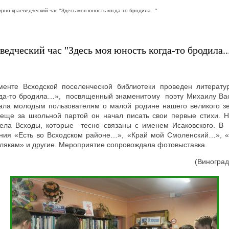
рно-краеведческий час "Здесь моя юность когда-то бродила..."
едческий час "Здесь моя юность когда-то бродила..
енте Всходской поселенческой библиотеки проведен литерату
гда-то бродила…», посвященный знаменитому поэту Михаилу Вас
ала молодым пользователям о малой родине нашего великого зе
е еще за школьной партой он начал писать свои первые стихи. Н
села Всходы, которые тесно связаны с именем Исаковского. 
ения «Есть во Всходском районе…», «Край мой Смоленский…», «
лякам» и другие. Мероприятие сопровождала фотовыставка.
(Виноград