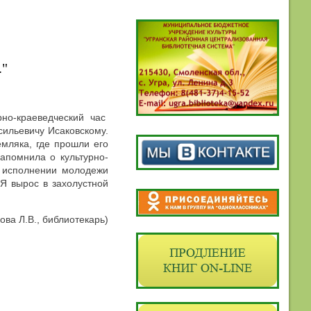
."
рно-краеведческий час
ильевичу Исаковскому.
мляка, где прошли его
апомнила о культурно-
В исполнении молодежи
Я вырос в захолустной
ова Л.В., библиотекарь)