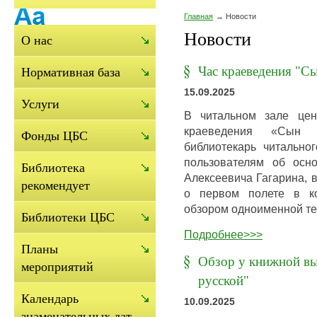
Главная
Новости
Новости
О нас
Час краеведения "С
Нормативная база
15.09.2025
Услуги
В читальном зале цен
краеведения «Сын 
Фонды ЦБС
библиотекарь читально
пользователям об осн
Библиотека
Алексеевича Гагарина, в
рекомендует
о первом полете в ко
обзором одноименной те
Библиотеки ЦБС
Подробнее>>>
Планы
Обзор у книжной вы
мероприятий
русской"
Календарь
10.09.2025
знаменательных дат