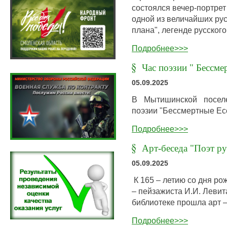
состоялся вечер-портрет
одной из величайших рус
плана", легенде русског
Подробнее>>>
Час поэзии " Бессме
05.09.2025
В Мытишинской поселе
поэзии "Бессмертные Ес
Подробнее>>>
Арт-беседа "Поэт ру
05.09.2025
К 165 – летию со дня ро
– пейзажиста И.И. Левит
библиотеке прошла арт –
Подробнее>>>