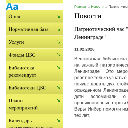
Главная
Новости
Патриотическ
Новости
О нас
Патриотический час "
Нормативная база
Ленинграде"
Услуги
11.02.2026
Фонды ЦБС
Вешковская библиотека
на важный патриотическ
Библиотека
Ленинграде". Это мер
рекомендует
ребят не только узнать о
почувствовать дух стой
Библиотеки ЦБС
осажденном Ленинграде
дети вспоминали о
Планы
проникновенные строки 
мероприятий
Веры Инбер помогли им 
тех лет.
Календарь
знаменательных дат