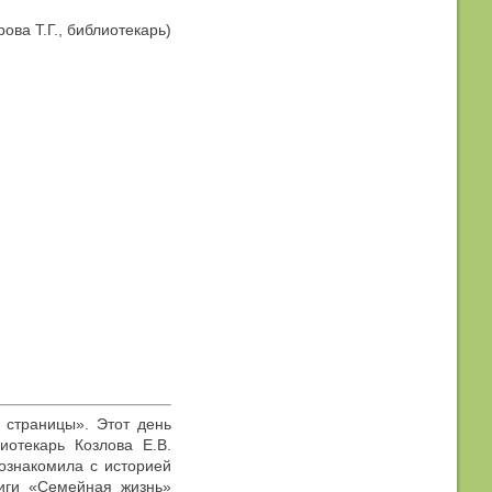
ова Т.Г., библиотекарь)
 страницы». Этот день
отекарь Козлова Е.В.
ознакомила с историей
ниги «Семейная жизнь»