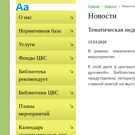
Главная
Новости
Тематиче
Новости
О нас
Тематическая нед
Нормативная база
13.03.2026
Услуги
В рамках тематичес
мероприятия.
Фонды ЦБС
К этой дате в центра
Библиотека
духовной». Библиоте
представлена литерат
рекомендует
главной книгой на выс
Библиотеки ЦБС
Планы
мероприятий
Календарь
знаменательных дат