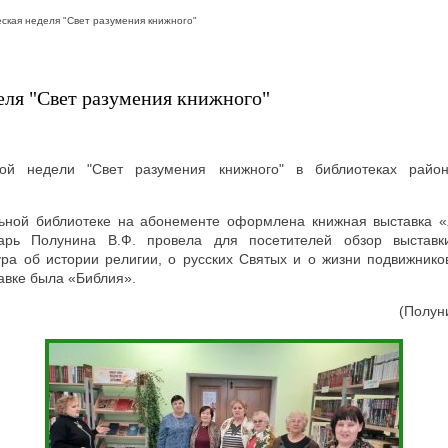
ская неделя "Свет разумения книжного"
еля "Свет разумения книжного"
кой недели "Свет разумения книжного" в библиотеках райо
льной библиотеке на абонементе оформлена книжная выставка 
карь Полунина В.Ф. провела для посетителей обзор выста
ура об истории религии, о русских Святых и о жизни подвижник
тавке была «Библия».
(Полун