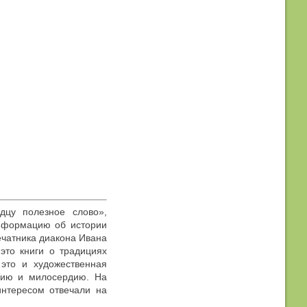
дцу полезное слово»,
информацию об истории
печатника диакона Ивана
то книги о традициях
 это и художественная
ушию и милосердию. На
интересом отвечали на