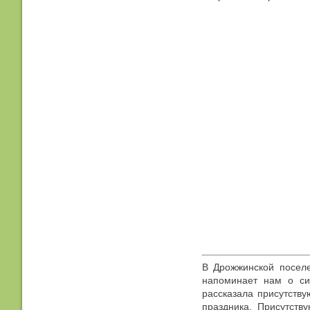
В Дрожжинской поселе
напоминает нам о си
рассказала присутств
праздника. Присутств