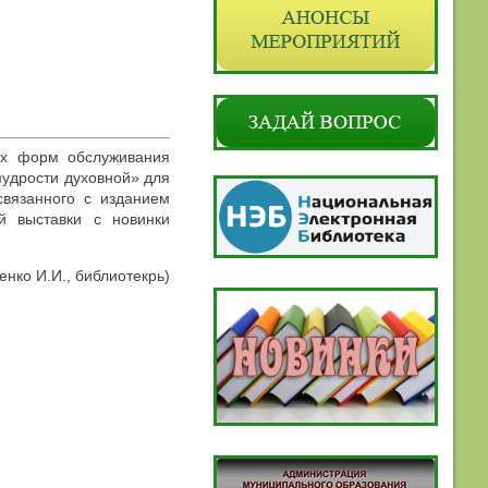
ых форм обслуживания
мудрости духовной» для
связанного с изданием
й выставки с новинки
енко И.И., библиотекрь)