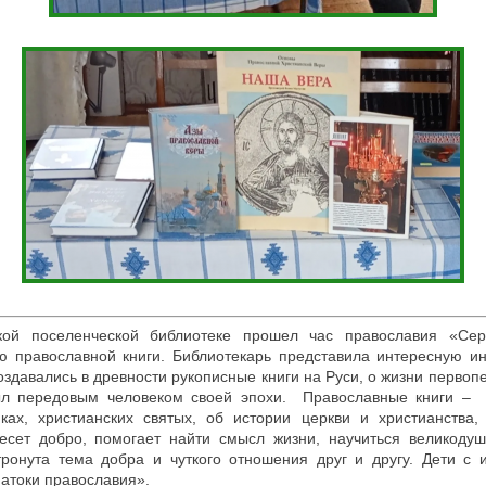
ой поселенческой библиотеке прошел час православия «Сер
ю православной книги. Библиотекарь представила интересную 
создавались в древности рукописные книги на Руси, о жизни перво
ыл передовым человеком своей эпохи. Православные книги – э
ках, христианских святых, об истории церкви и христианства,
несет добро, помогает найти смысл жизни, научиться великод
ронута тема добра и чуткого отношения друг и другу. Дети с 
атоки православия».