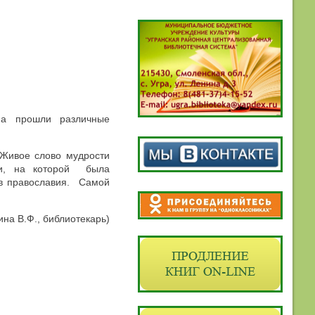
на прошли различные
«Живое слово мудрости
вки, на которой была
ов православия. Самой
ина В.Ф., библиотекарь)