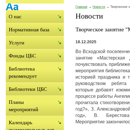
Главная
Новости
Творческое з
Новости
О нас
Творческое занятие 
Нормативная база
18.12.2025
Услуги
Во Всходской поселенче
Фонды ЦБС
занятие «Мастерская 
почувствовать приближе
Библиотека
мероприятия библиотека
рекомендует
историей праздника и 
руководством ребята
Библиотеки ЦБС
которые добавят изюми
процессе работы Ангели
Планы
прочитала стихотворени
год?», З. Александрово
мероприятий
год», В. Берестова
Мероприятие закончилос
Календарь
знаменательных дат