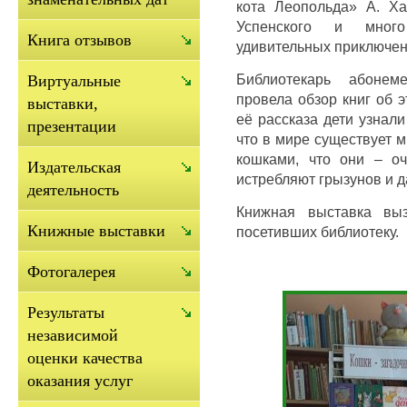
кота Леопольда» А. Ха
Успенского и мног
Книга отзывов
удивительных приключени
Библиотекарь абонем
Виртуальные
провела обзор книг об 
выставки,
её рассказа дети узнал
презентации
что в мире существует м
кошками, что они – о
Издательская
истребляют грызунов и 
деятельность
Книжная выставка выз
Книжные выставки
посетивших библиотеку.
Фотогалерея
Результаты
независимой
оценки качества
оказания услуг