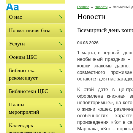
Главная
Новости
Всемирный д
Новости
О нас
Всемирный день кош
Нормативная база
04.03.2026
Услуги
1 марта, в первый день
Фонды ЦБС
необычный праздник – 
кошки знакомы давно. 
Библиотека
совместного прожива
рекомендует
остаются для нас загадко
К этой дате в центра
Библиотеки ЦБС
оформлена книжная в
неповторимые», на кото
Планы
о жизни кошек, различн
мероприятий
особенностях харак
произведения «Кот в са
Календарь
Маршака, «Кот – ворюга
знаменательных дат