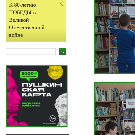
К 80-летию
ПОБЕДЫ в
Великой
Отечественной
войне