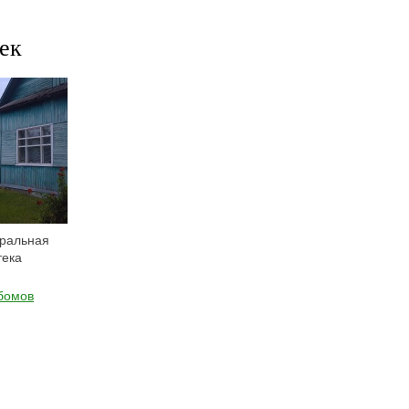
ек
тральная
тека
ьбомов