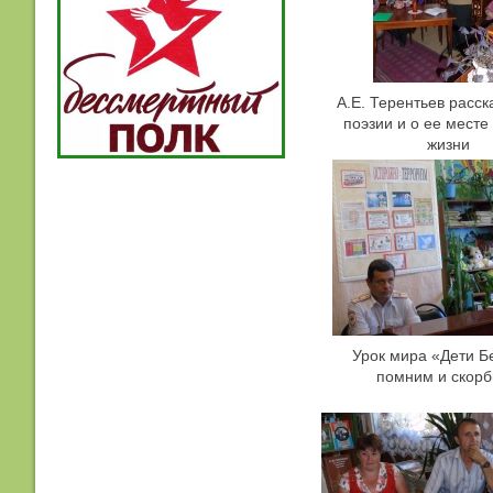
А.Е. Терентьев расск
поэзии и о ее месте
жизни
Урок мира «Дети Б
помним и скор