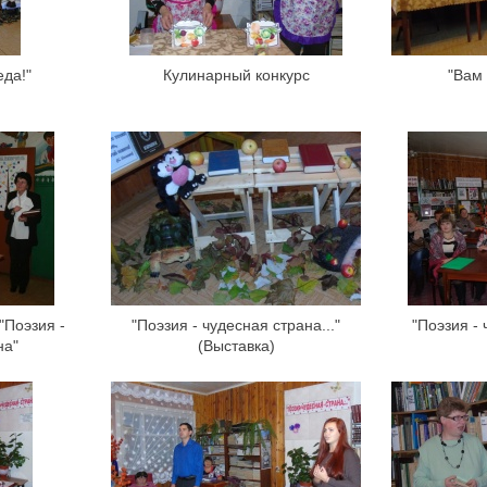
еда!"
Кулинарный конкурс
"Вам 
"Поэзия -
"Поэзия - чудесная страна..."
"Поэзия - 
на"
(Выставка)