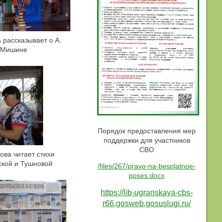
 рассказывает о А.
Мишине
Порядок предоставления мер
поддержки для участников
СВО
ова читает стихи
ской и Тушновой
/files/267/pravo-na-besplatnoe-
poses.docx
https://lib-ugranskaya-cbs-
r66.gosweb.gosuslugi.ru/