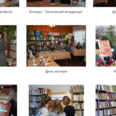
ортфель
Конкурс "Запеленай младенца"
Д
и
День матери
Ч