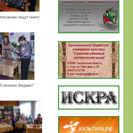
описанию ищут книгу
"Считаем бюджет"