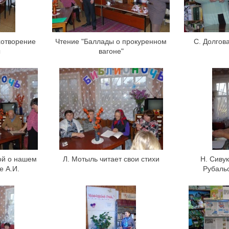
хотворение
Чтение "Баллады о прокуренном
С. Долгова
ы
вагоне"
ой о нашем
Л. Мотыль читает свои стихи
Н. Сивук
е А.И.
Рубаль