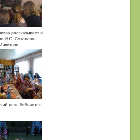
нкова рассказывает о
ве И.С. Соколова-
Микитова
кий день библиотек