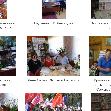
азывает о
Ведущая Т.В. Демидова
Выставка к 
 в нашей
"
еслана:
День Семьи, Любви и Верности
Вручение 
бим»
письма се
Семьи, 