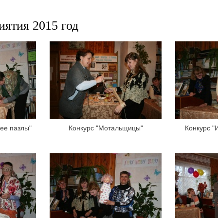
ятия 2015 год
ее пазлы"
Конкурс "Мотальщицы"
Конкурс "И