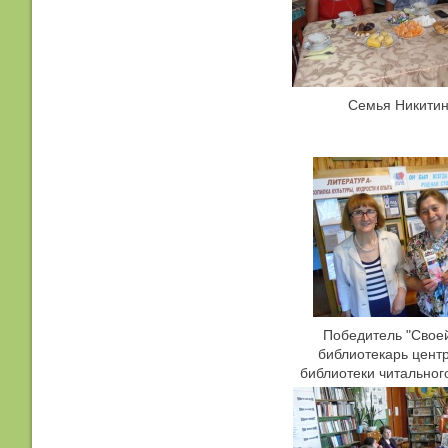
Семья Никити
Победитель "Своей
библиотекарь цент
библиотеки читального
Демидова