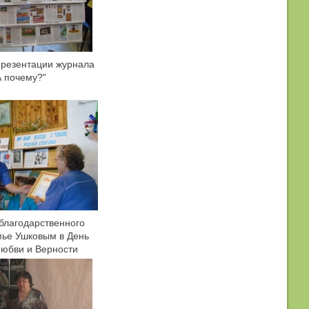
презентации журнала
А почему?"
благодарственного
мье Ушковым в День
Любви и Верности