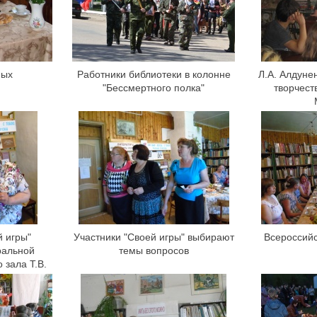
ных
Работники библиотеки в колонне
Л.А. Алдуне
"Бессмертного полка"
творчест
 игры"
Участники "Своей игры" выбирают
Всероссийс
ральной
темы вопросов
 зала Т.В.