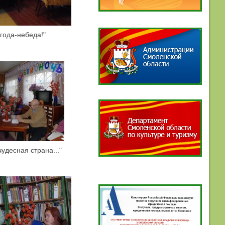
года-небеда!"
чудесная страна..."