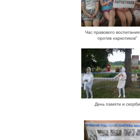
Час правового воспитани
против наркотиков"
День памяти и скорби