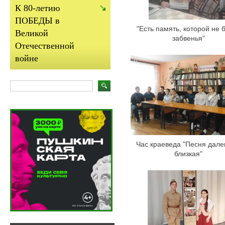
К 80-летию
ПОБЕДЫ в
"Есть память, которой не 
Великой
забвенья"
Отечественной
войне
Час краеведа "Песня дале
близкая"