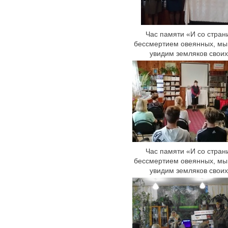
Час памяти «И со стран
бессмертием овеянных, мы
увидим земляков свои
Час памяти «И со стран
бессмертием овеянных, мы
увидим земляков свои