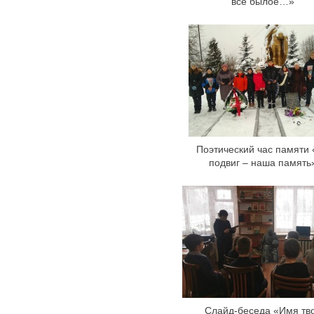
все былое…»
Поэтический час памяти
подвиг – наша память
Cлайд-беседа «Имя тв