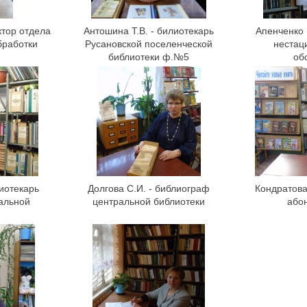
ктор отдела
Антошина Т.В. - билиотекарь
Апенченко 
бработки
Русановской поселенческой
нестац
библиотеки ф.№5
об
лиотекарь
Долгова С.И. - библиограф
Кондратова 
альной
центральной библиотеки
або