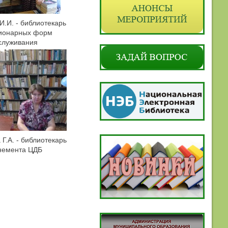
И.И. - библиотекарь
ионарных форм
служивания
Г.А. - библиотекарь
немента ЦДБ