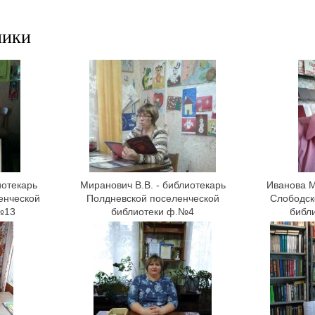
ники
иотекарь
Миранович В.В. - библиотекарь
Иванова М
енческой
Полдневской поселенческой
Слободск
№13
библиотеки ф.№4
библ