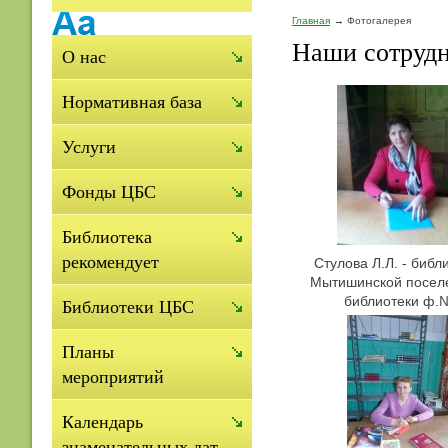
Главная
Фотогалерея
Наши сотруд
О нас
Нормативная база
Услуги
Фонды ЦБС
Библиотека
рекомендует
Стулова Л.Л. - библ
Мытишинской посел
библиотеки ф.
Библиотеки ЦБС
Планы
мероприятий
Календарь
знаменательных дат