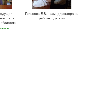
 ведущий
Гольцова Е.В. - зам. директора по
ного зала
работе с детьми
библиотеки
ьбомов