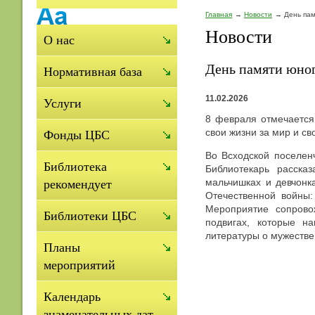
Главная
Новости
День па
Новости
О нас
День памяти юно
Нормативная база
11.02.2026
Услуги
8 февраля отмечается
свои жизни за мир и с
Фонды ЦБС
Во Всходской поселен
Библиотека
Библиотекарь расска
мальчишках и девчонк
рекомендует
Отечественной войны:
Мероприятие сопрово
Библиотеки ЦБС
подвигах, которые н
литературы о мужеств
Планы
мероприятий
Календарь
знаменательных дат