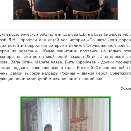
кой поселенческой библиотеки Козлова Е.В. на базе библиотечног
ой Л.Н. провели для детей час истории «Со школьного порог
гах детей и подростков во время Великой Отечественной войны,
ерои их ровесники. Юные защитники проявили не только отва
рактера, не смотря на свой юный возраст. Дети с интересом сл
кове, Вале Котик, Марате Казее, Вите Короблеве и других пионера
ческие подвиги, совершенные в годы Великой Отечественной 
оены самой высокой награды Родины – звания Героя Советског
вующие почтили минутой молчания память погибших.
(Козл