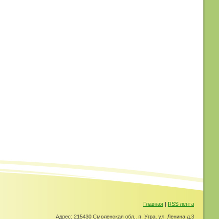
Главная
|
RSS лента
Адрес: 215430 Смоленская обл., п. Угра, ул. Ленина д.3