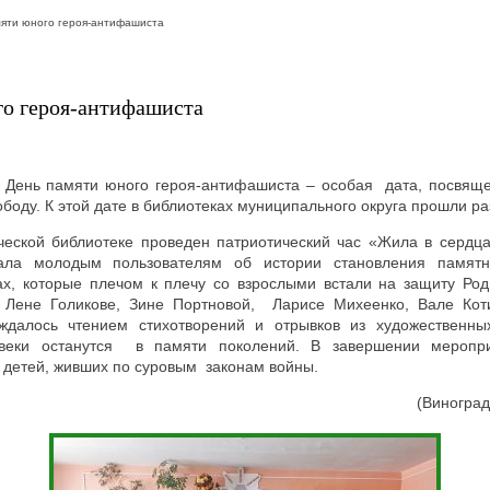
мяти юного героя-антифашиста
го героя-антифашиста
 День памяти юного героя-ант
ифашиста – особая дата, посвяще
вободу. К этой дате в библиотеках муниципального округа прошли 
ческой библиотеке проведен патриотический час «Жила в сердцах
зала молодым пользователям об истории становления памятн
ах, которые плечом к плечу со взрослыми встали на защиту Ро
 Лене Голикове, Зине Портновой, Ларисе Михеенко, Вале Кот
ждалось чтением стихотворений и отрывков из художественны
авеки останутся в памяти поколений. В завершении меропр
е детей, живших по суровым законам войны.
(Виноград