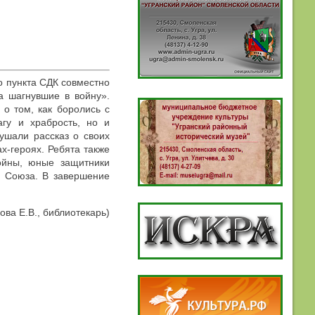
о пункта СДК совместно
а шагнувшие в войну».
 о том, как боролись с
гу и храбрость, но и
ушали рассказ о своих
х-героях. Ребята также
войны, юные защитники
о Союза. В завершение
ова Е.В., библиотекарь)