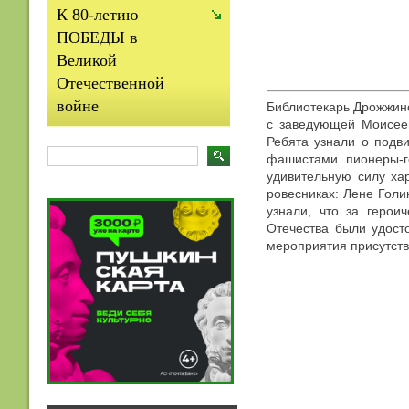
К 80-летию
ПОБЕДЫ в
Великой
Отечественной
войне
Библиотекарь Дрожжинс
с заведующей Моисеев
Ребята узнали о подви
фашистами пионеры-г
удивительную силу ха
ровесниках: Лене Голи
узнали, что за герои
Отечества были удост
мероприятия присутст