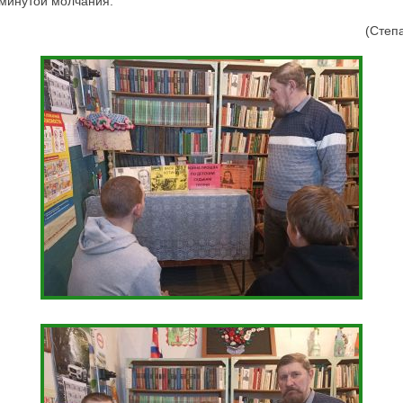
в минутой молчания.
(Степа