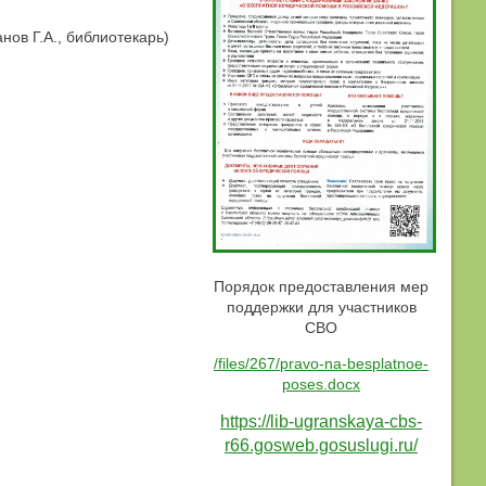
нов Г.А., библиотекарь)
Порядок предоставления мер
поддержки для участников
СВО
/files/267/pravo-na-besplatnoe-
poses.docx
https://lib-ugranskaya-cbs-
r66.gosweb.gosuslugi.ru/