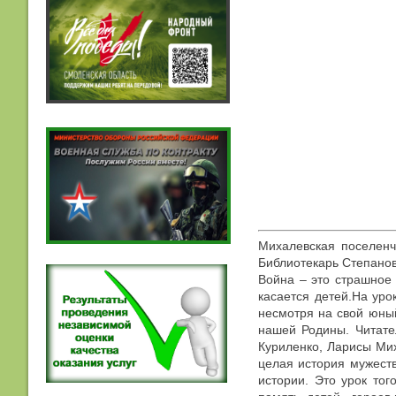
Михалевская поселенч
Библиотекарь Степанов 
Война – это страшное 
касается детей.На уро
несмотря на свой юный
нашей Родины. Читате
Куриленко, Ларисы Мих
целая история мужеств
истории. Это урок то