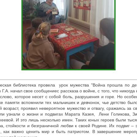
еская библиотека провела урок мужества "Война прошла по дет
Г.А. начал свое сообщениес рассказа о войне, с того, что никогда
слово, которое несет с собой боль, разрушения и горе. Но особе
ке памяти вспомнили тех мальчишек и девчонок, чье детство было
 возраст, проявил невероятное мужество и отвагу, сражаясь за с
ли узнали о жизни и подвигах Марата Казея, Лени Голикова, З
еевой. И это лишь несколько имен. Таких юных героев были тыся
а, стойкости и безграничной любви к своей Родине. Их подвиг – 
го, как важно ценить мир и быть патриотом. В завершение мероп