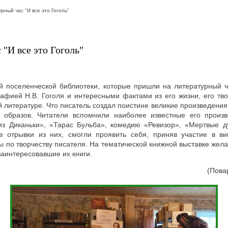
рный час "И все это Гоголь"
"И все это Гоголь"
й поселенческой библиотеки, которые пришли на литературный ча
афией Н.В. Гоголя и интересными фактами из его жизни, его тво
й литературе. Что писатель создал поистине великие произведени
х образов.
Читатели вспомнили наиболее известные его произв
из Диканьки», «Тарас Бульба», комедию «Ревизор», «Мертвые д
 отрывки из них, смогли проявить себя, приняв участие в ви
 по творчеству писателя.
На тематической книжной выставке жел
аинтересовавшие их книги.
(Повар