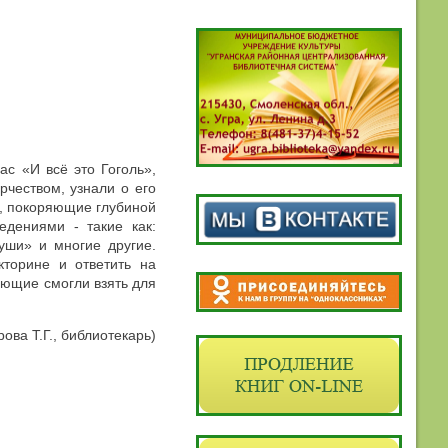
с «И всё это Гоголь»,
рчеством, узнали о его
я, покоряющие глубиной
едениями - такие как:
уши» и многие другие.
кторине и ответить на
ающие смогли взять для
ова Т.Г., библиотекарь)