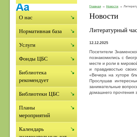
Главная
Новости
Литерату
Новости
О нас
Литературный час 
Нормативная база
12.12.2025
Услуги
Посетители Знаменско
познакомились с биогр
Фонды ЦБС
месте и роли в мирово
и правдивостью свои
Библиотека
«Веч
ера на хуторе бл
рекомендует
Прослушав интересные
занимательные вопросы
домашнего прочтения з
Библиотеки ЦБС
Планы
мероприятий
Календарь
знаменательных дат