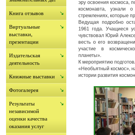
эру освоения космоса, 
космонавта, узнали о
Книга отзывов
стремлениях, которые пр
Ведущая подробно ост
Виртуальные
1961 года. Учащиеся ус
выставки,
чувствовал Юрий Алексе
презентации
весть о его возвращени
участие в космическ
планеты».
Издательская
К мероприятию подготов
деятельность
«Необъятный космос», н
истории развития космо
Книжные выставки
Фотогалерея
Результаты
независимой
оценки качества
оказания услуг