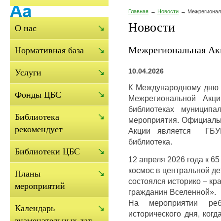
Главная
Новости
Межрегионал
Новости
О нас
Межрегиональная Ак
Нормативная база
10.04.2026
Услуги
К Международному дню п
Фонды ЦБС
Межрегиональной Акц
библиотеках муниципа
Библиотека
мероприятия. Официаль
рекомендует
Акции является ГБУК
библиотека.
Библиотеки ЦБС
12 апреля 2026 года к 65
космос в центральной де
Планы
состоялся историко – к
мероприятий
гражданин Вселенной».
На мероприятии ре
Календарь
исторического дня, ког
знаменательных дат