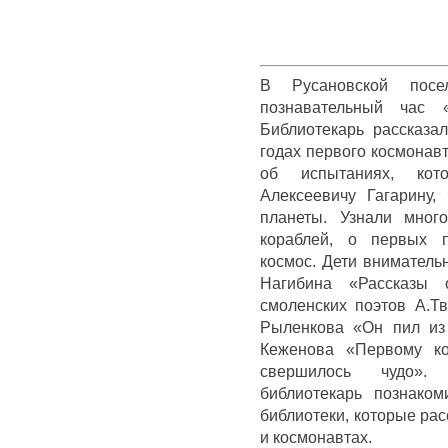
В Русановской посел
познавательный час 
Библиотекарь рассказа
годах первого космонавт
об испытаниях, ко
Алексеевичу Гагарину,
планеты. Узнали мног
кораблей, о первых 
космос. Дети вниматель
Нагибина «Рассказы
смоленских поэтов А.Тв
Рыленкова «Он пил из
Кеженова «Первому ко
свершилось чудо».
библиотекарь познако
библиотеки, которые рас
и космонавтах.