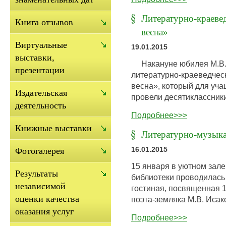
Литературно-краеве
Книга отзывов
весна»
Виртуальные
19.01.2015
выставки,
Накануне юбилея М.В. 
презентации
литературно-краеведчес
весна», который для уча
Издательская
провели десятиклассник
деятельность
Подробнее>>>
Книжные выставки
Литературно-музыка
16.01.2015
Фотогалерея
15 января в уютном зале
Результаты
библиотеки проводилась
независимой
гостиная, посвященная 
оценки качества
поэта-земляка М.В. Исако
оказания услуг
Подробнее>>>