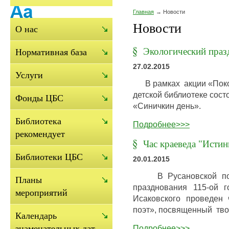
Главная
Новости
Новости
О нас
Экологический праз
Нормативная база
27.02.2015
Услуги
В рамках акции «Покор
детской библиотеке сост
Фонды ЦБС
«Синичкин день».
Библиотека
Подробнее>>>
рекомендует
Час краеведа "Исти
Библиотеки ЦБС
20.01.2015
В Русановской посел
Планы
празднования 115-ой 
мероприятий
Исаковского проведен
поэт», посвященный тво
Календарь
Подробнее>>>
знаменательных дат