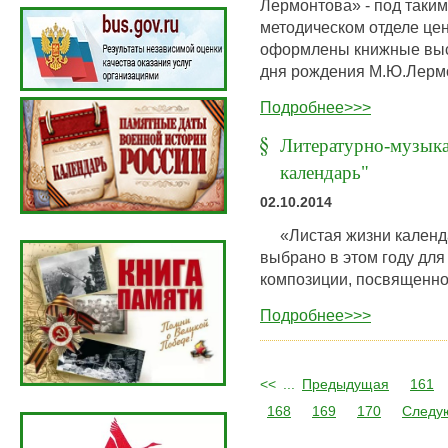
Лермонтова» - под таким
методическом отделе це
оформлены книжные выс
дня рождения М.Ю.Лерм
Подробнее>>>
Литературно-музыка
календарь"
02.10.2014
«Листая жизни календар
выбрано в этом году дл
композиции, посвященн
Подробнее>>>
<<
...
Предыдущая
161
168
169
170
Следу