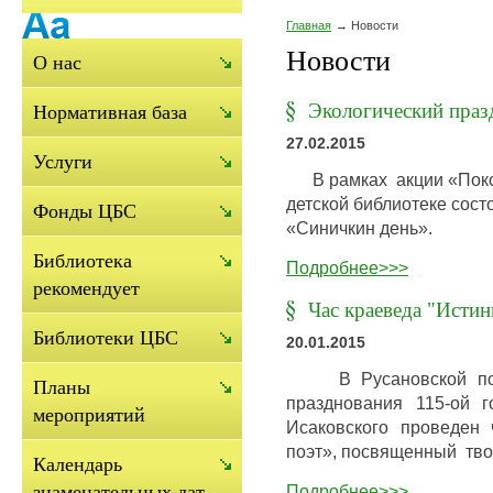
Главная
Новости
Новости
О нас
Экологический праз
Нормативная база
27.02.2015
Услуги
В рамках акции «Покор
детской библиотеке сост
Фонды ЦБС
«Синичкин день».
Библиотека
Подробнее>>>
рекомендует
Час краеведа "Исти
Библиотеки ЦБС
20.01.2015
В Русановской посел
Планы
празднования 115-ой 
мероприятий
Исаковского проведен
поэт», посвященный тво
Календарь
Подробнее>>>
знаменательных дат