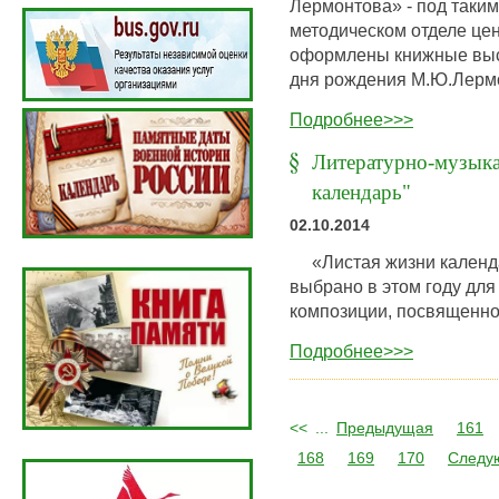
Лермонтова» - под таким
методическом отделе це
оформлены книжные выс
дня рождения М.Ю.Лерм
Подробнее>>>
Литературно-музыка
календарь"
02.10.2014
«Листая жизни календар
выбрано в этом году дл
композиции, посвященн
Подробнее>>>
<<
...
Предыдущая
161
168
169
170
Следу