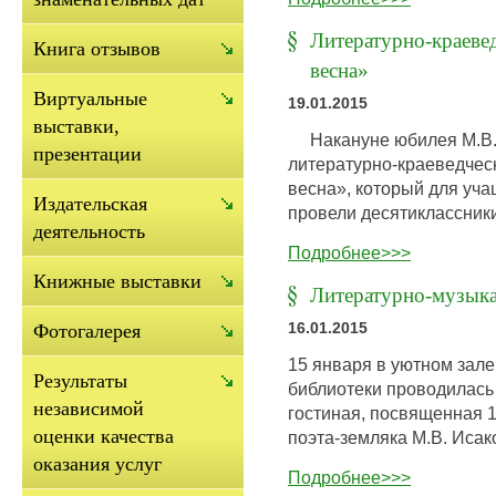
Литературно-краеве
Книга отзывов
весна»
Виртуальные
19.01.2015
выставки,
Накануне юбилея М.В. 
презентации
литературно-краеведчес
весна», который для уча
Издательская
провели десятиклассник
деятельность
Подробнее>>>
Книжные выставки
Литературно-музыка
16.01.2015
Фотогалерея
15 января в уютном зале
Результаты
библиотеки проводилась
независимой
гостиная, посвященная 
оценки качества
поэта-земляка М.В. Исако
оказания услуг
Подробнее>>>