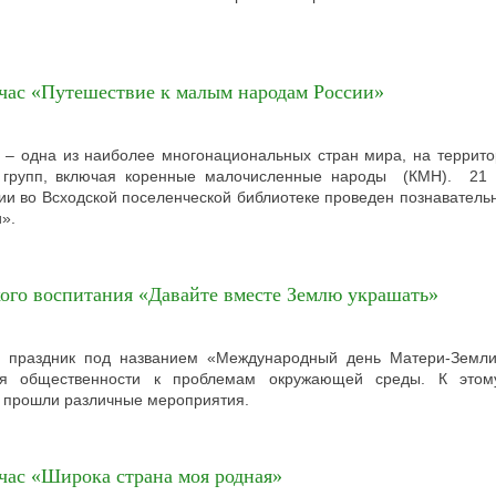
час «Путешествие к малым народам России»
 – одна из наиболее многонациональных стран мира, на террито
х групп, включая коренные малочисленные народы (КМН). 21 
ии во Всходской поселенческой библиотеке проведен познаватель
и».
кого воспитания «Давайте вместе Землю украшать»
я праздник под названием «Международный день Матери-Земли
ия общественности к проблемам окружающей среды. К этом
а прошли различные мероприятия.
час «Широка страна моя родная»