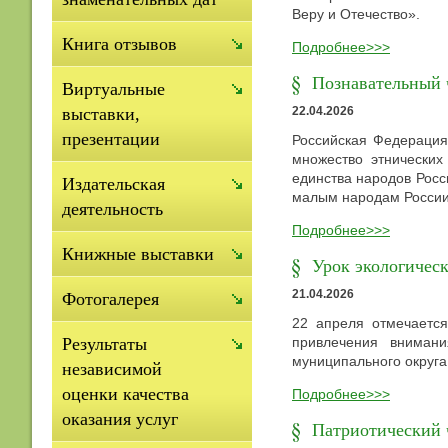
Веру и Отечество».
Книга отзывов
Подробнее>>>
Познавательный 
Виртуальные
22.04.2026
выставки,
презентации
Российская Федерация
множество этнически
единства народов Росс
Издательская
малым народам Росси
деятельность
Подробнее>>>
Книжные выставки
Урок экологичес
21.04.2026
Фотогалерея
22 апреля отмечаетс
привлечения вниман
Результаты
муниципального округ
независимой
оценки качества
Подробнее>>>
оказания услуг
Патриотический 