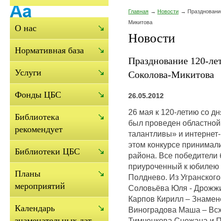
Главная
Новости
Празднование
Микитова
О нас
Новости
Нормативная база
Празднование 120-лет
Услуги
Соколова-Микитова
Фонды ЦБС
26.05.2012
26 мая к 120-летию со 
Библиотека
был проведен областной 
рекомендует
талантливы» и интернет-
этом конкурсе принимали
Библиотеки ЦБС
района. Все победители
приуроченный к юбилею 
Планы
Полднево. Из Угранского
мероприятий
Соловьёва Юля - Дрожжи
Карпов Кирилл – Знамен
Календарь
Виноградова Маша – Всх
знаменательных дат
Тимченкова Снежана и П