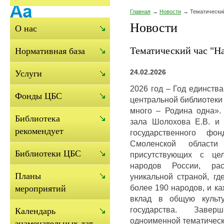
Главная
Новости
Тематический
Новости
О нас
Тематический час "На
Нормативная база
24.02.2026
Услуги
2026 год – Год единств
Фонды ЦБС
центральной библиотеки
много – Родина одна».
Библиотека
зала Шолохова Е.В. и
рекомендует
государственного фо
Смоленской области
Библиотеки ЦБС
присутствующих с це
народов России, рас
Планы
уникальной страной, гд
более 190 народов, и к
мероприятий
вклад в общую культу
государства. Заве
Календарь
одноименной тематическ
знаменательных дат