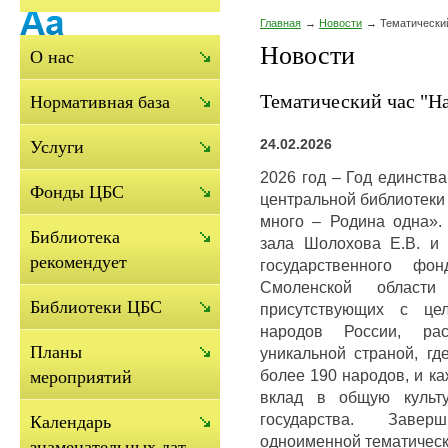
Главная
Новости
Тематический
Новости
О нас
Тематический час "На
Нормативная база
24.02.2026
Услуги
2026 год – Год единств
Фонды ЦБС
центральной библиотеки
много – Родина одна».
Библиотека
зала Шолохова Е.В. и
рекомендует
государственного фо
Смоленской области
Библиотеки ЦБС
присутствующих с це
народов России, рас
Планы
уникальной страной, гд
более 190 народов, и к
мероприятий
вклад в общую культу
государства. Заве
Календарь
одноименной тематическ
знаменательных дат