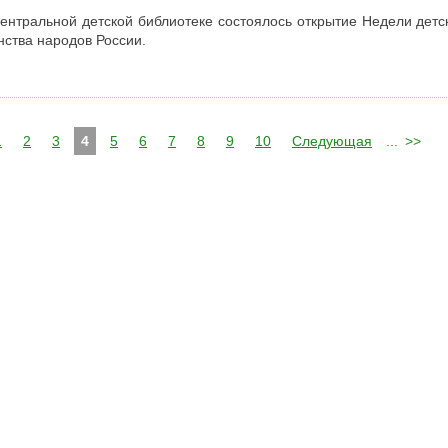
центральной детской библиотеке состоялось открытие Недели детс
нства народов России.
1
2
3
4
5
6
7
8
9
10
Следующая
...
>>