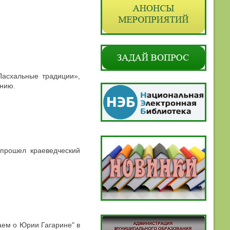
асхальные традиции»,
есению.
 прошел краеведческий
аем о Юрии Гагарине" в