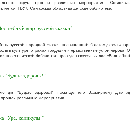
пального округа прошли различные мероприятия. Официа
вляется ГБУК "Самарская областная детская библиотека.
Волшебный мир русской сказки"
День русской народной сказки, посвященный богатому фольклор
роль в культуре, отражая традиции и нравственные устои народа. О
ской поселенческой библиотеке проведен сказочный час «Волшебный
ь "Будьте здоровы!"
ого дня "Будьте здоровы!", посвященного Всемирному дню зд
а прошли различные мероприятия.
а "Ура, каникулы!"