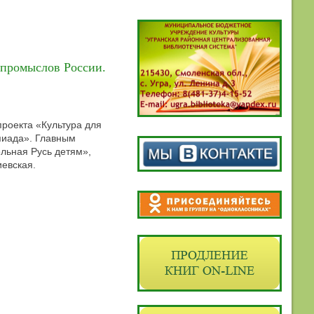
 промыслов России.
проекта «Культура для
пиада». Главным
ельная Русь детям»,
евская.