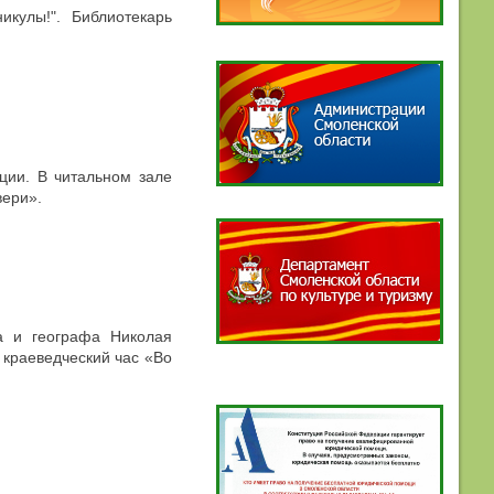
икулы!". Библиотекарь
ции. В читальном зале
вери».
а и географа Николая
 краеведческий час «Во