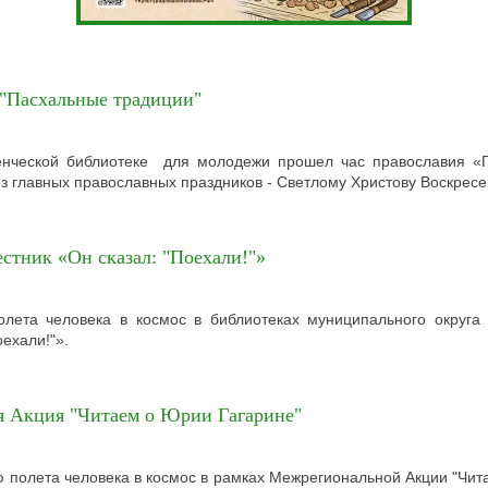
 "Пасхальные традиции"
енческой библиотеке для молодежи прошел час православия «П
з главных православных праздников - Светлому Христову Воскр
стник «Он сказал: "Поехали!"»
олета человека в космос в библиотеках муниципального округа
оехали!"».
 Акция "Читаем о Юрии Гагарине"
полета человека в космос в рамках Межрегиональной Акции "Чит