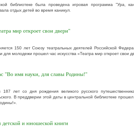
кой библиотеке была проведена игровая программа "Ура, кан
вала отдых детей во время каникул.
еатра мир откроет свои двери"
няется 150 лет Союзу театральных деятелей Российской Федера
и для молодежи прошел час искусства «Театра мир откроет свои д
с "Во имя науки, для славы Родины!"
я 187 лет со дня рождения великого русского путешественник
кого. В преддверии этой даты в центральной библиотеке прошел
Родины!».
 детской и юношеской книги