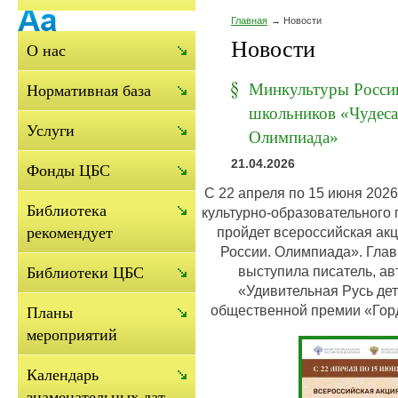
Главная
Новости
Новости
О нас
Минкультуры России
Нормативная база
школьников «Чудеса
Услуги
Олимпиада»
21.04.2026
Фонды ЦБС
С 22 апреля по 15 июня 202
Библиотека
культурно-образовательного 
пройдет всероссийская ак
рекомендует
России. Олимпиада». Гла
выступила писатель, ав
Библиотеки ЦБС
«Удивительная Русь дет
общественной премии «Гор
Планы
мероприятий
Календарь
знаменательных дат