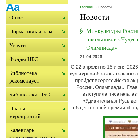
Главная
Новости
Новости
О нас
Минкультуры России
Нормативная база
школьников «Чудеса
Услуги
Олимпиада»
21.04.2026
Фонды ЦБС
С 22 апреля по 15 июня 202
Библиотека
культурно-образовательного 
пройдет всероссийская ак
рекомендует
России. Олимпиада». Гла
выступила писатель, ав
Библиотеки ЦБС
«Удивительная Русь дет
общественной премии «Гор
Планы
мероприятий
Календарь
знаменательных дат