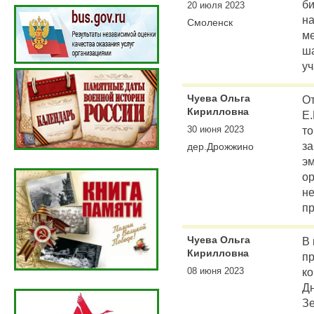
би
20 июля 2023
н
Смоленск
м
ша
уч
Чуева Ольга
От
Кирилловна
Е.
30 июня 2023
то
за
дер.Дрожжино
э
ор
н
пр
Чуева Ольга
В 
Кирилловна
пр
08 июня 2023
к
Дн
Зе