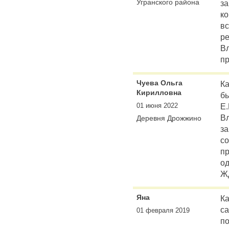
Угранского района
з
ко
вс
ре
В
пр
Чуева Ольга
Ка
Кирилловна
бы
01 июня 2022
Е.
В
Деревня Дрожжино
за
со
пр
од
Ж
Яна
Ка
са
01 февраля 2019
по