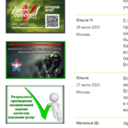
б
уч
Ольга Ч
Е.
пр
28 июля 2023
ши
Москва
бы
ба
вс
б
В
Ольга
Вс
м
27 июля 2023
В
Москва
за
в 
ма
Наталья Ш.
Ув