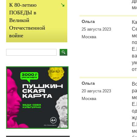
др
К 80-летию
м
ПОБЕДЫ в
Великой
Ольга
Ка
Отечественной
С
25 августа 2023
войне
м
Москва
по
Е.
в
ум
от
Ольга
Во
ра
20 августа 2023
ме
Москва
Е.
о
жд
Е.
ме