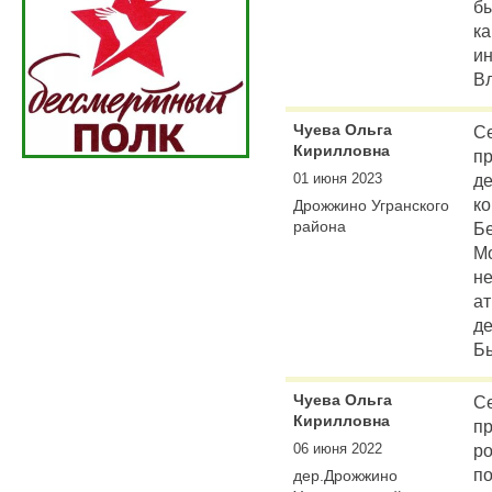
бы
ка
ин
В
Чуева Ольга
Се
Кирилловна
пр
01 июня 2023
д
ко
Дрожжино Угранского
района
Бе
Мо
н
ат
де
Бы
Чуева Ольга
Се
Кирилловна
п
06 июня 2022
ро
по
дер.Дрожжино