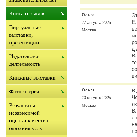
Книга отзывов
Ольга
Эт
Е.
27 августа 2025
Виртуальные
ве
Москва
выставки,
мн
р
презентации
д
В
Издательская
те
деятельность
ор
ви
Книжные выставки
Ольга
В
Фотогалерея
Ч
20 августа 2025
л
Результаты
Москва
В
независимой
сп
оценки качества
не
оказания услуг
пр