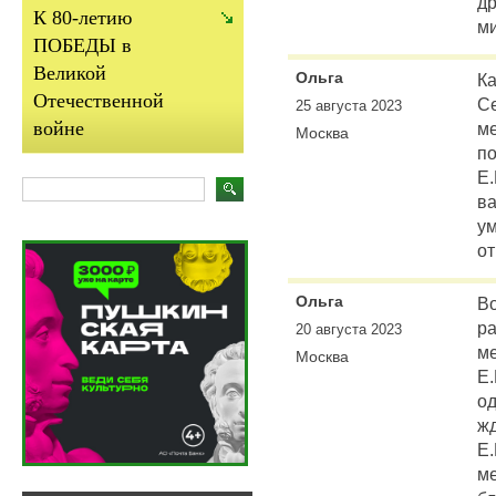
др
К 80-летию
м
ПОБЕДЫ в
Великой
Ольга
Ка
Отечественной
С
25 августа 2023
войне
м
Москва
по
Е.
в
ум
от
Ольга
Во
ра
20 августа 2023
ме
Москва
Е.
о
жд
Е.
ме