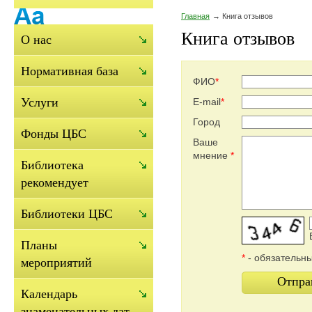
Главная
Книга отзывов
Книга отзывов
О нас
Нормативная база
ФИО
*
Услуги
E-mail
*
Город
Фонды ЦБС
Ваше
мнение
*
Библиотека
рекомендует
Библиотеки ЦБС
Планы
*
- обязательн
мероприятий
Отпра
Календарь
знаменательных дат