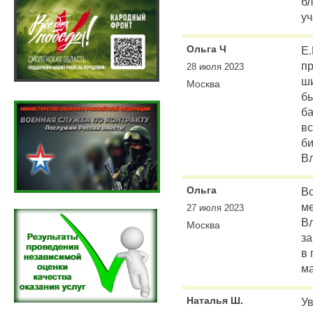
б
уч
Ольга Ч
Е.
пр
28 июля 2023
ши
Москва
бы
ба
вс
б
В
Ольга
Вс
м
27 июля 2023
В
Москва
за
в 
ма
Наталья Ш.
Ув