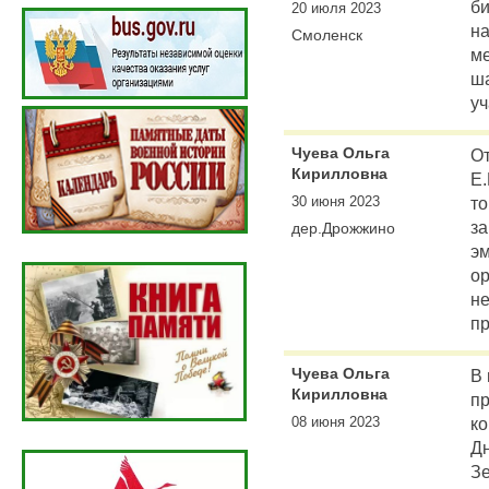
би
20 июля 2023
н
Смоленск
м
ша
уч
Чуева Ольга
От
Кирилловна
Е.
30 июня 2023
то
за
дер.Дрожжино
э
ор
н
пр
Чуева Ольга
В 
Кирилловна
пр
08 июня 2023
к
Дн
Зе