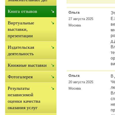
Книга отзывов
Ольга
Эт
Е.
27 августа 2025
Виртуальные
ве
Москва
выставки,
мн
р
презентации
д
В
Издательская
те
деятельность
ор
ви
Книжные выставки
Ольга
В
Фотогалерея
Ч
20 августа 2025
л
Результаты
Москва
В
независимой
сп
оценки качества
не
оказания услуг
пр