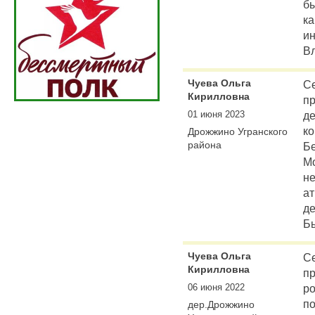
бы
ка
ин
В
Чуева Ольга
Се
Кирилловна
пр
01 июня 2023
д
ко
Дрожжино Угранского
района
Бе
Мо
н
ат
де
Бы
Чуева Ольга
Се
Кирилловна
п
06 июня 2022
ро
по
дер.Дрожжино