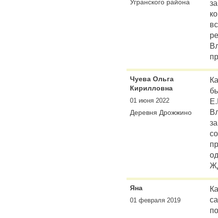
Угранского района
з
ко
вс
ре
В
пр
Чуева Ольга
Ка
Кирилловна
бы
01 июня 2022
Е.
В
Деревня Дрожжино
за
со
пр
од
Ж
Яна
Ка
са
01 февраля 2019
по