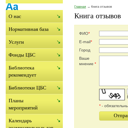
Главная
Книга отзывов
Книга отзывов
О нас
Нормативная база
ФИО
*
Услуги
E-mail
*
Город
Фонды ЦБС
Ваше
мнение
*
Библиотека
рекомендует
Библиотеки ЦБС
Планы
*
- обязательн
мероприятий
Отпра
Календарь
знаменательных дат