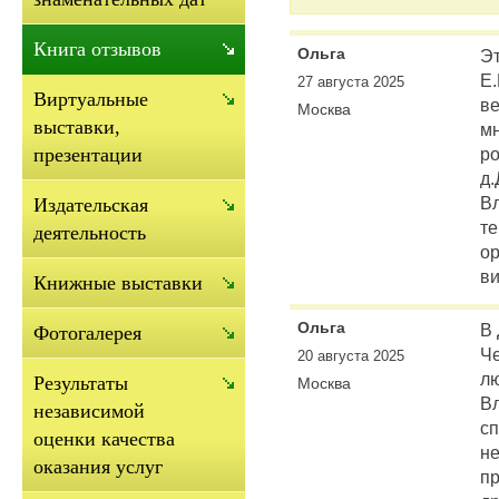
Книга отзывов
Ольга
Эт
Е.
27 августа 2025
Виртуальные
ве
Москва
выставки,
мн
р
презентации
д
В
Издательская
те
деятельность
ор
ви
Книжные выставки
Ольга
В
Фотогалерея
Ч
20 августа 2025
л
Результаты
Москва
В
независимой
сп
оценки качества
не
оказания услуг
пр