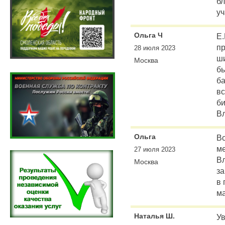
б
уч
Ольга Ч
Е.
пр
28 июля 2023
ши
Москва
бы
ба
вс
б
В
Ольга
Вс
м
27 июля 2023
В
Москва
за
в 
ма
Наталья Ш.
Ув