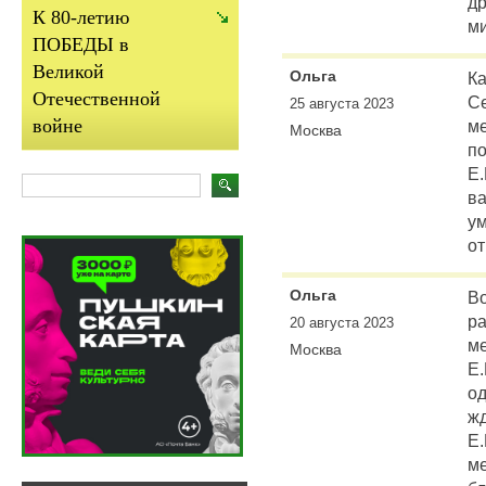
др
К 80-летию
м
ПОБЕДЫ в
Великой
Ольга
Ка
Отечественной
С
25 августа 2023
войне
м
Москва
по
Е.
в
ум
от
Ольга
Во
ра
20 августа 2023
ме
Москва
Е.
о
жд
Е.
ме