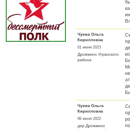
бы
ка
ин
В
Чуева Ольга
Се
Кирилловна
пр
01 июня 2023
д
ко
Дрожжино Угранского
района
Бе
Мо
н
ат
де
Бы
Чуева Ольга
Се
Кирилловна
п
06 июня 2022
ро
по
дер.Дрожжино