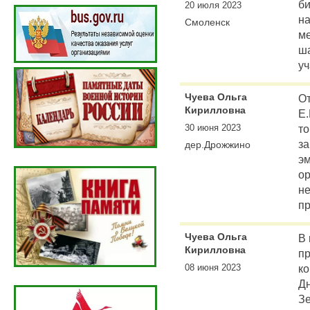
би
20 июля 2023
н
Смоленск
м
ша
уч
Чуева Ольга
От
Кирилловна
Е.
30 июня 2023
то
за
дер.Дрожжино
э
ор
н
пр
Чуева Ольга
В 
Кирилловна
пр
08 июня 2023
к
Дн
Зе