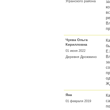
Угранского района
з
ко
вс
ре
В
пр
Чуева Ольга
Ка
Кирилловна
бы
01 июня 2022
Е.
В
Деревня Дрожжино
за
со
пр
од
Ж
Яна
Ка
са
01 февраля 2019
по