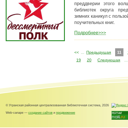
преддверии этого вол
библиотек округа пре
зимних каникул с пользо
поучительных книг.
Подробнее>>>
<<
...
Предыдущая
11
19
20
Следующая
...
© Угранская районная централизованная библиотечная система, 2026
Web-canape —
создание сайтов
и
продвижение