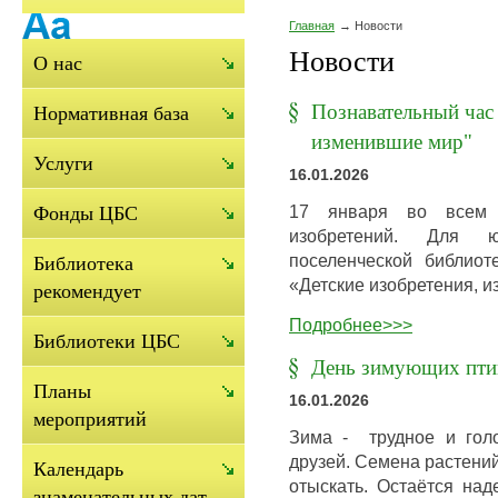
Главная
Новости
Новости
О нас
Познавательный час 
Нормативная база
изменившие мир"
Услуги
16.01.2026
17 января во всем 
Фонды ЦБС
изобретений. Для ю
поселенческой библиот
Библиотека
«Детские изобретения, 
рекомендует
Подробнее>>>
Библиотеки ЦБС
День зимующих пти
Планы
16.01.2026
мероприятий
Зима - трудное и гол
друзей. Семена растений
Календарь
отыскать. Остаётся над
знаменательных дат